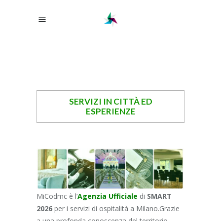
SERVIZI IN CITTÀ ED
ESPERIENZE
MiCodmc è l’
Agenzia Ufficiale
di
SMART
2026
per i servizi di ospitalità a Milano.Grazie
a una profonda conoscenza del territorio,